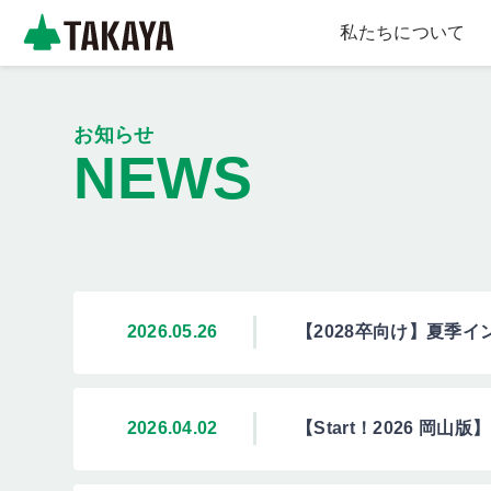
私たちについて
採
用
サ
メ
お知らせ
イ
NEWS
イ
ト
ン
_
コ
ン
ヘ
テ
ッ
ン
ダ
ツ
2026.05.26
【2028卒向け】夏季
に
ー
移
メ
動
ニ
2026.04.02
【Start！2026 岡
ュ