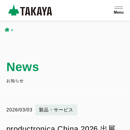
メ
Menu
イ
ン
コ
パ
ン
ン
テ
ン
News
く
ツ
ず
に
お知らせ
移
動
2026/03/03
お
製品・サービス
知
productronica China 2026 出展
ら