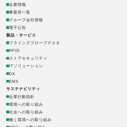
ー
企業情報
事業所一覧
ポ
グループ会社情報
電子公告
レ
製品・サービス
ー
フライングプローブテスタ
RFID
ト
ストアセキュリティ
ITソリューション
サ
DX
EMS
イ
サステナビリティ
企業行動指針
ト
環境への取り組み
_
社会への取り組み
働く環境への取り組み
フ