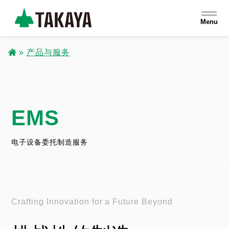
跳
Menu
转
到
产品与服务
主
面
要
包
内
容
EMS
屑
电子设备委托制造服务
Crafting Innovation for a Future Beyond