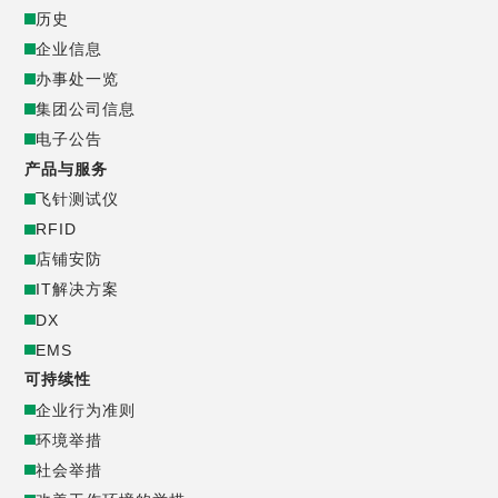
历史
ー
企业信息
办事处一览
ポ
集团公司信息
电子公告
レ
产品与服务
ー
飞针测试仪
RFID
ト
店铺安防
IT解决方案
サ
DX
EMS
イ
可持续性
企业行为准则
ト
环境举措
_
社会举措